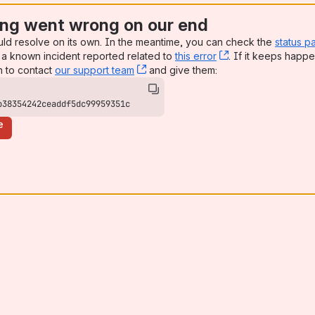
ng went wrong on our end
uld resolve on its own. In the meantime, you can check the
status p
a known incident reported related to
this error
, (opens new win
. If it keeps happe
n to contact
our support team
, (opens new window)
and give them:
b38354242ceaddf5dc99959351c
e