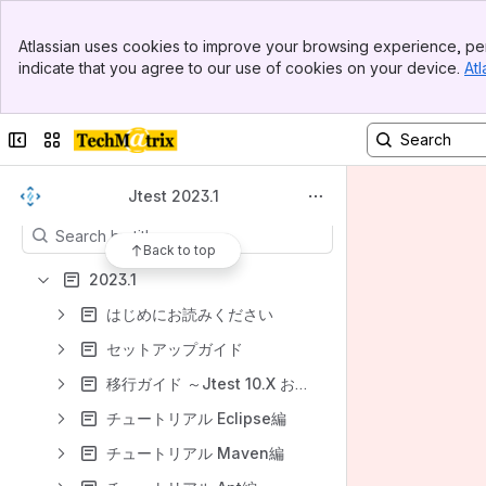
Banner
Spaces
Atlassian uses cookies to improve your browsing experience, per
Top Bar
indicate that you agree to our use of cookies on your device.
Atl
Apps
Sidebar
Main Content
Collapse sidebar
Switch sites or apps
Content
Jtest 2023.1
Results will update as you type.
Back to top
2023.1
はじめにお読みください
セットアップガイド
移行ガイド ～Jtest 10.X および Jtest 202X ユーザー向け～
チュートリアル Eclipse編
チュートリアル Maven編